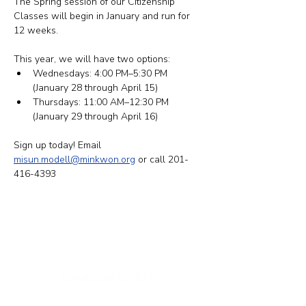
The Spring session of our Citizenship 
Classes will begin in January and run for 
12 weeks.
This year, we will have two options: ​​
Wednesdays: 4:00 PM–5:30 PM 
(January 28 through April 15)
Thursdays: 11:00 AM–12:30 PM 
(January 29 through April 16)
Sign up today! Email 
misun.modell@minkwon.org
 or call 201-
416-4393
뉴욕 사무실