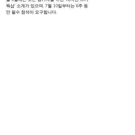
웍샵’ 소개가 있으며, 7월 10일부터는 6주 동
안 필수 참석이 요구됩니다.
纽约办公室
133-29 41st Ave., STE 202,
Flushing, NY 11355
电话:
718-460-5600
传真:
718-223-5837
新泽西办公室
316 Broad Ave., 2nd Fl., Palisades Park NJ 07650
电话:
(201) 546-4657
,
(201) 416-4393
minkwon@minkwon.org