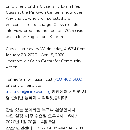
Enrollment for the Citizenship Exam Prep 
Class at the MinKwon Center is now open! 
Any and all who are interested are 
welcome! Free of charge. Class includes 
interview prep and the updated 2025 civic 
test in both English and Korean.
Classes are every Wednesday, 4-6PM from 
January 28, 2026 - April 8, 2026.
Location: MinKwon Center for Community 
Action
For more information, call 
(718) 460-5600
or send an email to 
trisha.kim@minkwon.org
.민권센터 시민권 시
험 준비반 등록이 시작되었습니다!
관심 있는 분이라면 누구나 환영합니다.
수업 일정: 매주 수요일 오후 4시 ~ 6시 / 
2026년 1월 28일 ~ 4월 8일
장소: 민권센터 (133-29 41st Avenue, Suite 