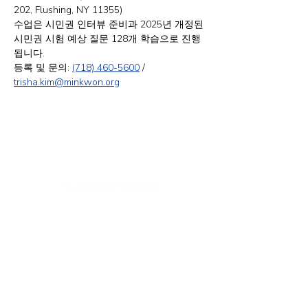
202, Flushing, NY 11355)
수업은 시민권 인터뷰 준비과 2025년 개정된 
시민권 시험 예상 질문 128개 학습으로 진행
됩니다.
등록 및 문의: 
(718) 460-5600
 / 
trisha.kim@minkwon.org
纽约办公室
133-29 41st Ave., STE 202,
Flushing, NY 11355
电话:
718-460-5600
传真:
718-223-5837
新泽西办公室
316 Broad Ave., 2nd Fl., Palisades Park NJ 07650
电话:
(201) 546-4657
,
(201) 416-4393
minkwon@minkwon.org