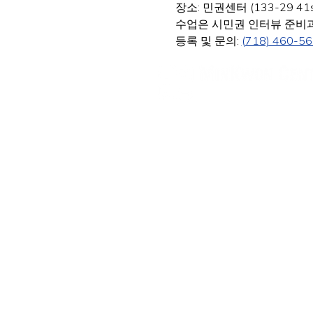
장소: 민권센터 (133-29 41st Av
수업은 시민권 인터뷰 준비과
등록 및 문의: 
(718) 460-5
民权中心
纽约办公室
133-29 41st Ave., STE 202,
Fl
电话: 718-460-5600 传真: 718
新泽西办公室
316 Broad Ave., 2nd Fl., Pal
电话: (201) 546-4657, (201) 4
minkwon@minkwon.o