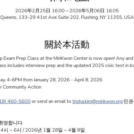
2026年2月25日 16:00 – 2026年5月06日 16:05
Queens, 133-29 41st Ave Suite 202, Flushing, NY 11355, USA
關於本活動
hip Exam Prep Class at the MinKwon Center is now open! Any and a
ss includes interview prep and the updated 2025 civic test in b
y, 4-6PM from January 28, 2026 - April 8, 2026.
or Community Action
18) 460-5600
 or send an email to 
trisha.kim@minkwon.org
.민권
환영합니다.
 ~ 6시 / 2026년 1월 28일 ~ 4월 8일