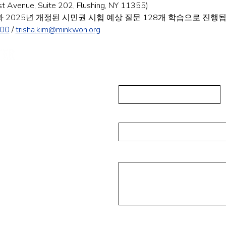
enue, Suite 202, Flushing, NY 11355)
 2025년 개정된 시민권 시험 예상 질문 128개 학습으로 진행됩
600
 / 
trisha.kim@minkwon.org
发送信息
First Name
ushing, NY 11355
-223-5837
Email
isades Park NJ 07650
Message
16-4393
rg