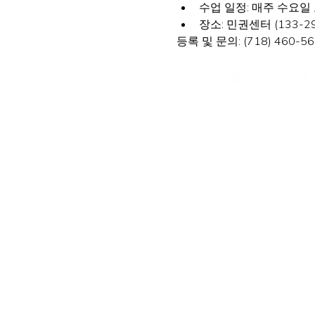
수업 일정: 매주 수요일 오후
장소: 민권센터 (133-29 41s
등록 및 문의: (718) 460-560
民权中心
纽约办公室
133-29 41st Ave., STE 202,
Fl
电话: 718-460-5600 传真: 718
新泽西办公室
316 Broad Ave., 2nd Fl., Pal
电话: (201) 546-4657, (201) 4
minkwon@minkwon.o