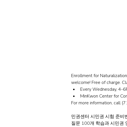
Enrollment for Naturalizati
welcome! Free of charge. Cla
Every Wednesday, 4-6P
MinKwon Center for Co
For more information, call 
민권센터 시민권 시험 준비반
질문 100개 학습과 시민권