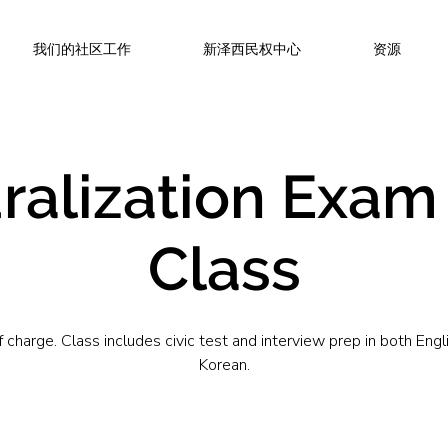
我们的社区工作
新泽西民权中心
资源
ralization Exam
Class
f charge. Class includes civic test and interview prep in both Engl
Korean.