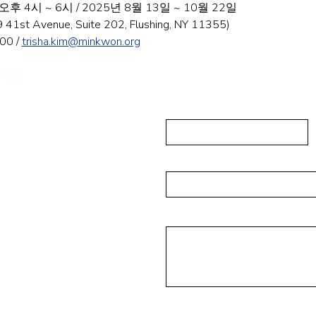
 4시 ~ 6시 / 2025년 8월 13일 ~ 10월 22일
t Avenue, Suite 202, Flushing, NY 11355)
0 / 
trisha.kim@minkwon.org
发送信息
First Name
ushing, NY 11355
-223-5837
Email
isades Park NJ 07650
Message
16-4393
rg