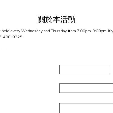
關於本活動
e held every Wednesday and Thursday from 7:00pm-9:00pm. If yo
917-488-0325. 
发送信息
First Name
ushing, NY 11355
-223-5837
Email
isades Park NJ 07650
Message
16-4393
rg