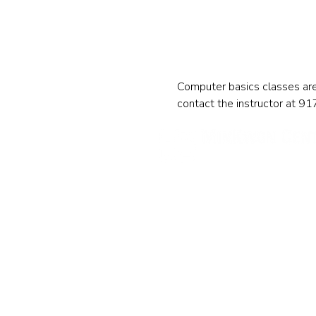
Computer basics classes ar
contact the instructor at 
民权中心
纽约办公室
133-29 41st Ave., STE 202,
Fl
电话: 718-460-5600 传真: 718
新泽西办公室
316 Broad Ave., 2nd Fl., Pal
电话: (201) 546-4657, (201) 4
minkwon@minkwon.o