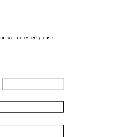
u are interested, please 
给我们!
Last Name