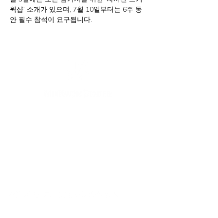
웍샵’ 소개가 있으며, 7월 10일부터는 6주 동
안 필수 참석이 요구됩니다.
New York Office
133-29 41st Ave., STE 202,
Flushing, NY 11355
Tel.
718-460-5600
Fax.
718-223-5837
New Jersey Office
316 Broad Ave., 2nd Fl., Palisades Park NJ 07650
Tel.
(201) 546-4657
,
(201) 416-4393
minkwon@minkwon.org