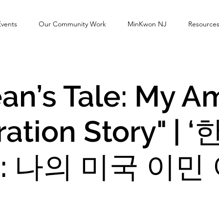
Events
Our Community Work
MinKwon NJ
Resource
ean’s Tale: My A
ration Story" |
: 나의 미국 이민 