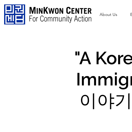
About Us
"A Kor
Immig
이야기