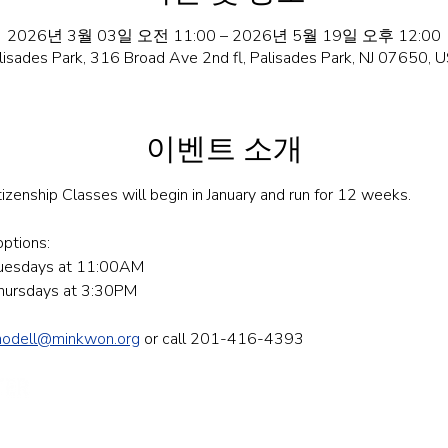
2026년 3월 03일 오전 11:00 – 2026년 5월 19일 오후 12:00
lisades Park, 316 Broad Ave 2nd fl, Palisades Park, NJ 07650, 
이벤트 소개
tizenship Classes will begin in January and run for 12 weeks.
ptions: 
 Tuesdays at 11:00AM
Thursdays at 3:30PM
modell@minkwon.org
 or call 201-416-4393
민권센터에
First Name