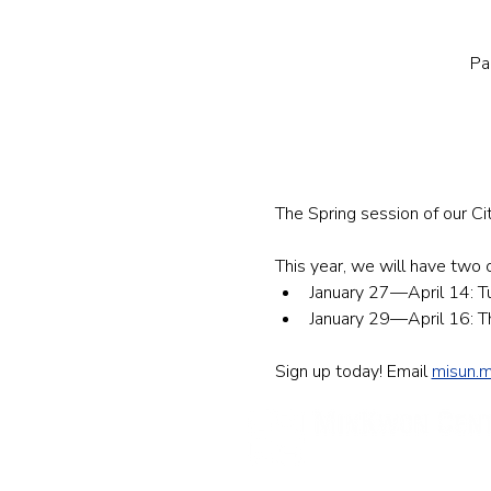
Pa
The Spring session of our Ci
This year, we will have two o
​January 27—April 14:
January 29—April 16: 
Sign up today! Email 
misun.
민권센터