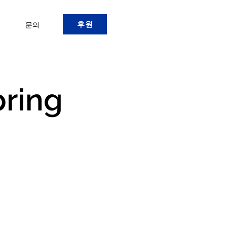
후원
문의
pring