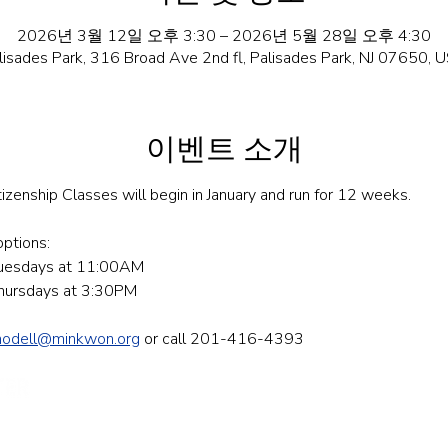
2026년 3월 12일 오후 3:30 – 2026년 5월 28일 오후 4:30
lisades Park, 316 Broad Ave 2nd fl, Palisades Park, NJ 07650, 
이벤트 소개
tizenship Classes will begin in January and run for 12 weeks.
ptions: 
 Tuesdays at 11:00AM
Thursdays at 3:30PM
modell@minkwon.org
 or call 201-416-4393
민권센터에
First Name