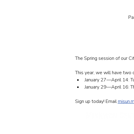
Pa
The Spring session of our Ci
This year, we will have two o
​January 27—April 14:
January 29—April 16: 
Sign up today! Email 
misun.
민권센터