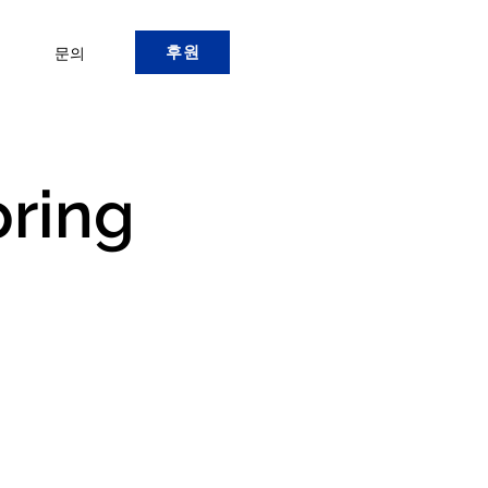
후원
문의
pring