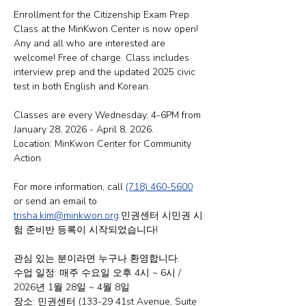
Enrollment for the Citizenship Exam Prep 
Class at the MinKwon Center is now open! 
Any and all who are interested are 
welcome! Free of charge. Class includes 
interview prep and the updated 2025 civic 
test in both English and Korean.
Classes are every Wednesday, 4-6PM from 
January 28, 2026 - April 8, 2026.
Location: MinKwon Center for Community 
Action
For more information, call 
(718) 460-5600
or send an email to 
trisha.kim@minkwon.org
.민권센터 시민권 시
험 준비반 등록이 시작되었습니다!
관심 있는 분이라면 누구나 환영합니다.
수업 일정: 매주 수요일 오후 4시 ~ 6시 / 
2026년 1월 28일 ~ 4월 8일
장소: 민권센터 (133-29 41st Avenue, Suite 