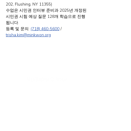
202, Flushing, NY 11355)
수업은 시민권 인터뷰 준비과 2025년 개정된 
시민권 시험 예상 질문 128개 학습으로 진행
됩니다.
등록 및 문의: 
(718) 460-5600
 / 
trisha.kim@minkwon.org
뉴욕 사무실
주소: 133-29 41st Ave., STE 202, Flushing, NY
11355
전화번호: (718) 460-5600
팩스: 718-223-5837
뉴저지 사무실
주소: 316 Broad Ave., 2층, Palisades Park, NJ