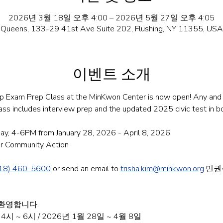
2026년 3월 18일 오후 4:00 – 2026년 5월 27일 오후 4:05
Queens, 133-29 41st Ave Suite 202, Flushing, NY 11355, USA
이벤트 소개
hip Exam Prep Class at the MinKwon Center is now open! Any and a
ss includes interview prep and the updated 2025 civic test in b
y, 4-6PM from January 28, 2026 - April 8, 2026.
or Community Action
18) 460-5600
 or send an email to 
trisha.kim@minkwon.org
.민권
환영합니다.
 ~ 6시 / 2026년 1월 28일 ~ 4월 8일