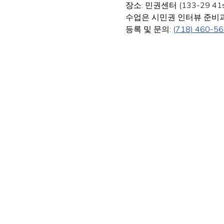
장소: 민권센터 (133-29 41st Av
수업은 시민권 인터뷰 준비과
등록 및 문의: 
(718) 460-5
민권센터
뉴욕 사무실
주소: 133-29 41st Ave., STE
11355
전화번호: (718) 460-5600
팩스: 718-223-5837
뉴저지 사무실
주소: 316 Broad Ave., 2층, P
전화번호: (201) 546-4657 
이메일: minkwon@min