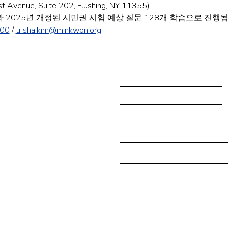
enue, Suite 202, Flushing, NY 11355)
 2025년 개정된 시민권 시험 예상 질문 128개 학습으로 진행됩
600
 / 
trisha.kim@minkwon.org
민권센터에
First Name
 202, Flushing, NY
Email
Message
alisades Park, NJ 07650
또는 (201) 416-4393
kwon.org