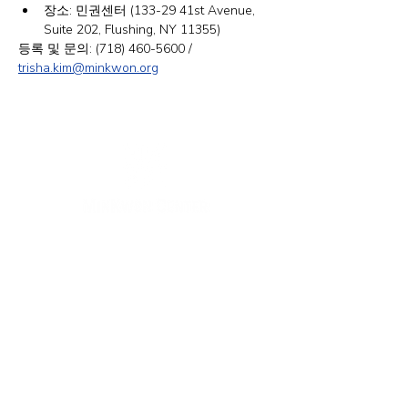
장소: 민권센터 (133-29 41st Avenue, 
Suite 202, Flushing, NY 11355)
등록 및 문의: (718) 460-5600 / 
trisha.kim@minkwon.org
뉴욕 사무실
주소: 133-29 41st Ave., STE 202, Flushing, NY
11355
전화번호: (718) 460-5600
팩스: 718-223-5837
뉴저지 사무실
주소: 316 Broad Ave., 2층, Palisades Park, NJ
07650
전화번호: (201) 546-4657 또는 (201) 416-4393