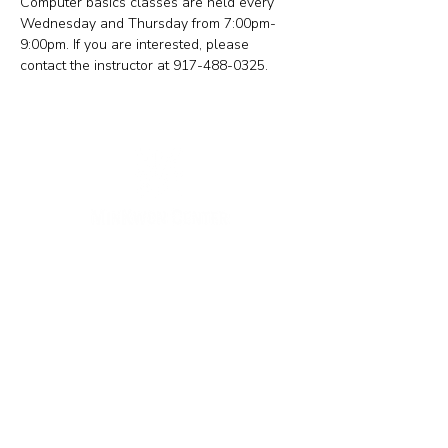
Computer basics classes are held every 
Wednesday and Thursday from 7:00pm-
9:00pm. If you are interested, please 
contact the instructor at 917-488-0325. 
뉴욕 사무실
주소: 133-29 41st Ave., STE 202, Flushing, NY
11355
전화번호: (718) 460-5600
팩스: 718-223-5837
뉴저지 사무실
주소: 316 Broad Ave., 2층, Palisades Park, NJ
07650
전화번호: (201) 546-4657 또는 (201) 416-4393