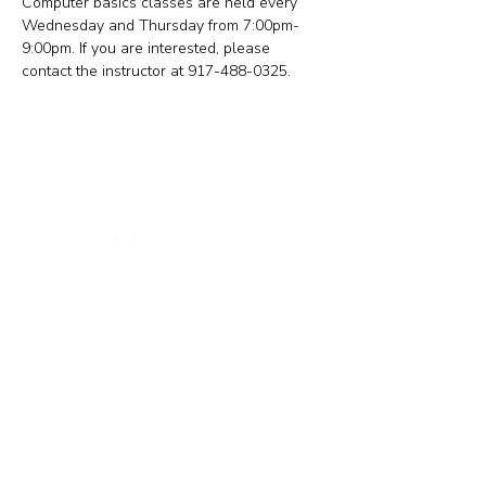
Computer basics classes are held every 
Wednesday and Thursday from 7:00pm-
9:00pm. If you are interested, please 
contact the instructor at 917-488-0325. 
뉴욕 사무실
주소: 133-29 41st Ave., STE 202, Flushing, NY
11355
전화번호: (718) 460-5600
팩스: 718-223-5837
뉴저지 사무실
주소: 316 Broad Ave., 2층, Palisades Park, NJ
07650
전화번호: (201) 546-4657 또는 (201) 416-4393